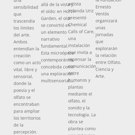
una
parti
artista
allá de la vista y
Ernesto
sensibilidad
como
Yolanda Uriz
el oído: en Hort /
Ventós
que
colab
presentó
Garden, el olor
organizará
trascendía
la pr
Chemical
se convirtió en
unas
los límites
edició
Calls of Care,
un elemento
jornadas
del arte.
Premi
una
narrativo
que
Ambos
Funda
instalación
fundamental.
explorarán
entendían la
MACB
que invita a
Esta microópera
la relación
creación
galar
repensar la
contemporánea,
entre Olfato,
como un acto
dedic
comunicación
concebida como
Ciencia y
vital, libre y
recon
entre
una exploración
Arte.
sensorial,
visibil
humanos y
multisensorial,...
donde la
labor 
plantas
poesía y el
artist
mediante el
olfato se
conte
olfato, el
encontraban
más d
sonido y la
para ampliar
de Es
tecnología. La
los territorios
Portug
obra se
de la
plantea como
percepción.