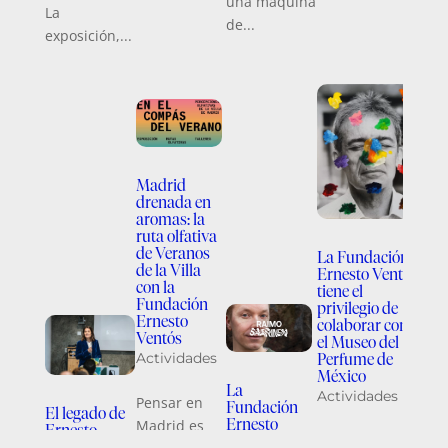
una máquina
La
de...
exposición,...
Madrid
drenada en
aromas: la
ruta olfativa
de Veranos
La Fundación
de la Villa
Ernesto Ventós
con la
tiene el
Fundación
privilegio de
Ernesto
colaborar con
La Fu
Ventós
el Museo del
Ernes
Actividades
Perfume de
colab
México
«Amaz
La
Actividades
futur
Pensar en
Fundación
El legado de
ancest
Ernesto
Madrid es
Ernesto
CCCB
La Fundación
Ventós en la
Ventós: una