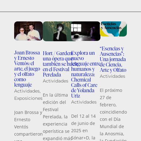
“Esencias y
Joan Brossa
Explora un
Hort / Garden:
Ausencias”:
La Fu
y Ernesto
nuevo
una ópera que
Una jornada
Ernes
Ventós: el
lenguaje entre
también se huele
de Ciencia,
colab
arte, el juego
humanos y
en el Festival
Arte y Olfato
la pr
y el olfato
naturaleza:
Perelada
Actividades
edició
como
Chemical
Actividades
Premi
lenguaje
Calls of Care
Funda
El próximo
de Yolanda
Actividades
,
MAC
En la última
Uriz
27 de
Exposiciones
Activ
edición del
Actividades
febrero,
Festival
coincidiendo
Joan Brossa y
La Fu
Del 12 al 14
Perelada, la
con el Día
Ernesto
Ernes
de junio de
experiencia
Mundial de
Ventós
se en
2025 en
operística se
la Anosmia,
compartieron
de ha
Sónar+D, la
expandió más
la Fundación