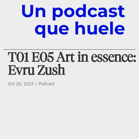
E
Un podcast
V
O
No
que huele
tici
as
Co
nta
cto
T01 E05 Art in essence:
Evru Zush
Oct 26, 2023
|
Podcast