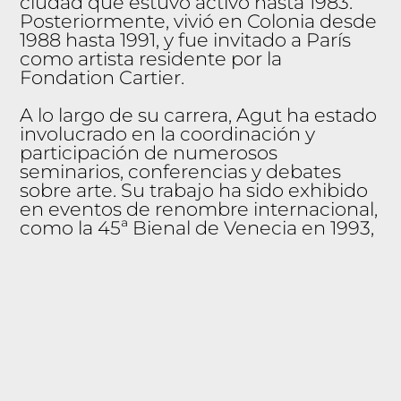
ciudad que estuvo activo hasta 1983.
Posteriormente, vivió en Colonia desde
1988 hasta 1991, y fue invitado a París
como artista residente por la
Fondation Cartier.
A lo largo de su carrera, Agut ha estado
involucrado en la coordinación y
participación de numerosos
seminarios, conferencias y debates
sobre arte. Su trabajo ha sido exhibido
en eventos de renombre internacional,
como la 45ª Bienal de Venecia en 1993,
Prospekt en 1996 y la 11ª Bienal de
Sídney en 1998. También ha mostrado
su obra tanto de forma individual como
colectiva en instituciones destacadas,
entre ellas el Tel Aviv Museum of Art en
1993 y el MACBA de Barcelona en
2000.
El proyecto específico que Pep Agut