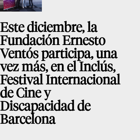
e
d
es
L
a
Este diciembre, la
F
u
n
d
Fundación Ernesto
ac
ió
Col
Ventós participa, una
·lec
vez más, en el Inclús,
cio
ns
Festival Internacional
co
le
cc
de Cine y
ió
n
ol
Discapacidad de
or
VI
S
Barcelona
U
A
L
C
ol
·le