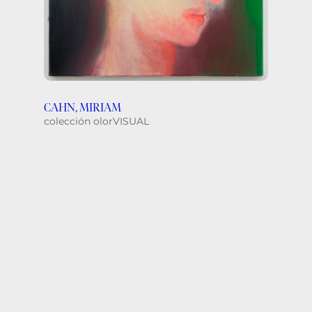
CAHN, MIRIAM
colección olorVISUAL