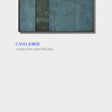
CANO, JORDI
colección olorVISUAL