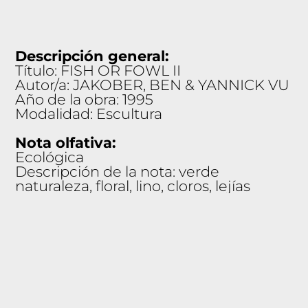
E
V
O
No
tici
Descripción general:
as
Título: FISH OR FOWL II
Autor/a: JAKOBER, BEN & YANNICK VU
Co
Año de la obra: 1995
nta
Modalidad: Escultura
cto
Nota olfativa:
Ecológica
Descripción de la nota: verde
naturaleza, floral, lino, cloros, lejías