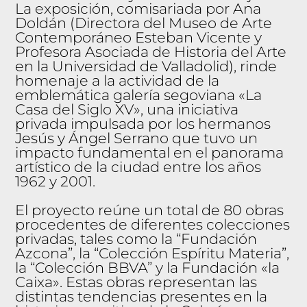
E
La exposición, comisariada por Ana
V
O
Doldán (Directora del Museo de Arte
No
Contemporáneo Esteban Vicente y
tici
Profesora Asociada de Historia del Arte
as
en la Universidad de Valladolid), rinde
homenaje a la actividad de la
Co
emblemática galería segoviana «La
nta
Casa del Siglo XV», una iniciativa
cto
privada impulsada por los hermanos
Jesús y Ángel Serrano que tuvo un
impacto fundamental en el panorama
artístico de la ciudad entre los años
1962 y 2001.
El proyecto reúne un total de 80 obras
procedentes de diferentes colecciones
privadas, tales como la “Fundación
Azcona”, la “Colección Espíritu Materia”,
la “Colección BBVA” y la Fundación «la
Caixa». Estas obras representan las
distintas tendencias presentes en la