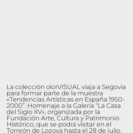
ti
va
Di
d
ác
ti
ca
y
ta
lle
re
s
W
or
ks
h
o
ps
E
x
p
La colección olorVISUAL viaja a Segovia
os
ici
para formar parte de la muestra
o
n
«Tendencias Artísticas en España 1950-
es
2000”. Homenaje a la Galería “La Casa
Pr
e
del Siglo XV», organizada por la
m
Fundación Arte, Cultura y Patrimonio
io
N
Histórico, que se podrá visitar en el
A
Torreón de Lozoya hasta el 28 de julio.
S