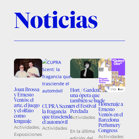
Noticias
Joan Brossa
Hort / Garden:
y Ernesto
una ópera que
Ventós: el
también se huele
Homenaje a
arte, el juego
en el Festival
CUPRA Scent:
Ernesto
y el olfato
Perelada
la fragancia
Ventós en el
como
que trasciende
Actividades
Barcelona
lenguaje
el automóvil
Perfumery
Actividades
,
Actividades
Congress
En la última
Exposiciones
Actividades
edición del