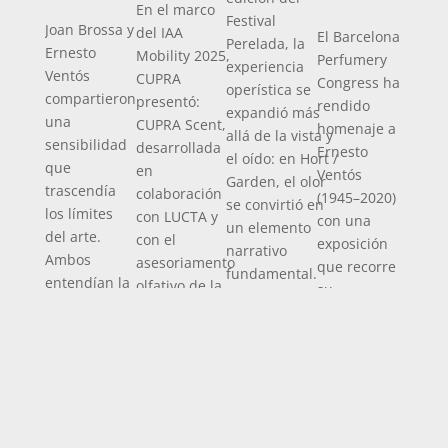
En el marco
Festival
Joan Brossa y
del IAA
El Barcelona
Perelada, la
Ernesto
Mobility 2025,
Perfumery
experiencia
Ventós
CUPRA
Congress ha
operística se
compartieron
presentó:
rendido
expandió más
una
CUPRA Scent,
homenaje a
allá de la vista y
sensibilidad
desarrollada
Ernesto
el oído: en Hort /
que
en
Ventós
Garden, el olor
trascendía
colaboración
(1945–2020)
se convirtió en
los límites
con LUCTA y
con una
un elemento
del arte.
con el
exposición
narrativo
Ambos
asesoriamento
que recorre
fundamental.
entendían la
olfativo de la
su
Esta microópera
creación
Fundación
trayectoria
contemporánea,
como un acto
Ernesto
como
concebida como
vital, libre y
Ventós. Esta
perfumista,
una exploración
sensorial,
fragancia
coleccionista
multisensorial,...
donde la
espacial invita
y artista. La
poesía y el
a un viaje
muestra
olfato se
sensorial