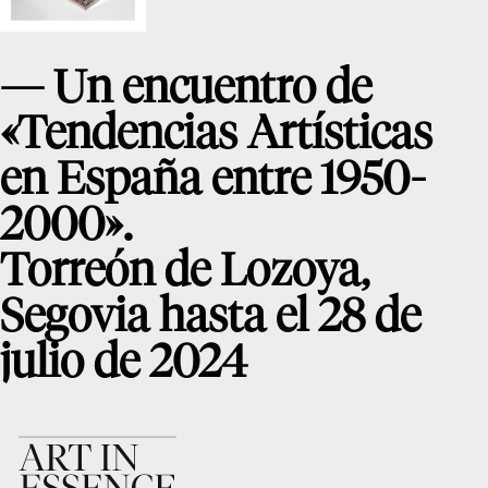
d
es
L
a
F
— Un encuentro de
u
n
d
«Tendencias Artísticas
ac
ió
n
en España entre 1950-
Col
ecc
2000».
ion
es
Torreón de Lozoya,
co
le
Segovia hasta el 28 de
cc
ió
n
julio de 2024
ol
or
VI
S
U
A
L
C
ol
ec