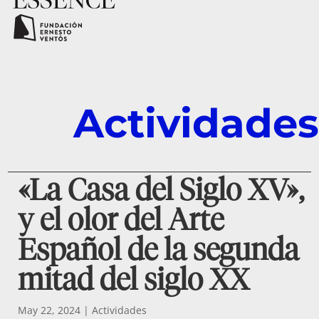
ci
ó
n
N
A
S
E
V
O
Ex
Actividades
per
ien
cie
s
Art
«La Casa del Siglo XV»,
in
Ess
y el olor del Arte
sen
ce
Español de la segunda
A
se
mitad del siglo XX
so
ri
a
ol
May 22, 2024
|
Actividades
fa